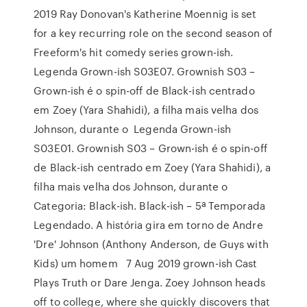
2019 Ray Donovan's Katherine Moennig is set
for a key recurring role on the second season of
Freeform's hit comedy series grown-ish.
Legenda Grown-ish S03E07. Grownish S03 –
Grown-ish é o spin-off de Black-ish centrado
em Zoey (Yara Shahidi), a filha mais velha dos
Johnson, durante o Legenda Grown-ish
S03E01. Grownish S03 – Grown-ish é o spin-off
de Black-ish centrado em Zoey (Yara Shahidi), a
filha mais velha dos Johnson, durante o
Categoria: Black-ish. Black-ish – 5ª Temporada
Legendado. A história gira em torno de Andre
'Dre' Johnson (Anthony Anderson, de Guys with
Kids) um homem 7 Aug 2019 grown-ish Cast
Plays Truth or Dare Jenga. Zoey Johnson heads
off to college, where she quickly discovers that