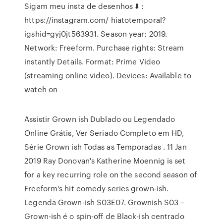
Sigam meu insta de desenhos ⬇️ :
https://instagram.com/ hiatotemporal?
igshid=gyj0jt563931. Season year: 2019.
Network: Freeform. Purchase rights: Stream
instantly Details. Format: Prime Video
(streaming online video). Devices: Available to
watch on
Assistir Grown ish Dublado ou Legendado
Online Grátis, Ver Seriado Completo em HD,
Série Grown ish Todas as Temporadas . 11 Jan
2019 Ray Donovan's Katherine Moennig is set
for a key recurring role on the second season of
Freeform's hit comedy series grown-ish.
Legenda Grown-ish S03E07. Grownish S03 –
Grown-ish é o spin-off de Black-ish centrado