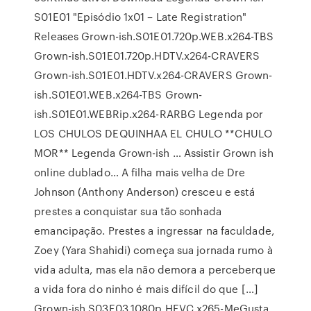
S01E01 "Episódio 1x01 – Late Registration"
Releases Grown-ish.S01E01.720p.WEB.x264-TBS
Grown-ish.S01E01.720p.HDTV.x264-CRAVERS
Grown-ish.S01E01.HDTV.x264-CRAVERS Grown-
ish.S01E01.WEB.x264-TBS Grown-
ish.S01E01.WEBRip.x264-RARBG Legenda por
LOS CHULOS DEQUINHAA EL CHULO **CHULO
MOR** Legenda Grown-ish … Assistir Grown ish
online dublado… A filha mais velha de Dre
Johnson (Anthony Anderson) cresceu e está
prestes a conquistar sua tão sonhada
emancipação. Prestes a ingressar na faculdade,
Zoey (Yara Shahidi) começa sua jornada rumo à
vida adulta, mas ela não demora a perceberque
a vida fora do ninho é mais difícil do que […]
Grown-ish.S03E03.1080p.HEVC.x265-MeGusta